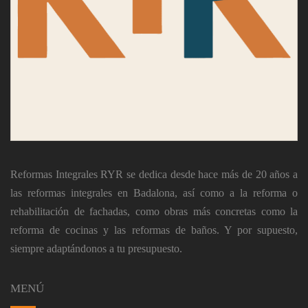
Reformas Integrales RYR
se dedica desde hace más de 20 años a
las
reformas integrales en Badalona
, ​​así como a la reforma o
rehabilitación de fachadas, como obras más concretas como la
reforma de cocinas y las reformas de baños. Y por supuesto,
siempre adaptándonos a tu presupuesto.
MENÚ