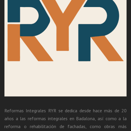
Reformas Integrales RYR
se dedica desde hace más de 20
años a las
reformas integrales en Badalona
, ​​así como a la
reforma o rehabilitación de fachadas, como obras más