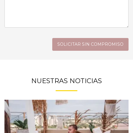
Please
leave
this
field
empty.
NUESTRAS NOTICIAS