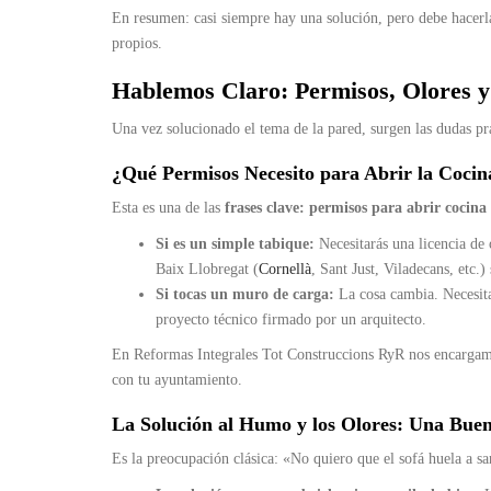
En resumen: casi siempre hay una solución, pero debe hacerl
propios.
Hablemos Claro: Permisos, Olores 
Una vez solucionado el tema de la pared, surgen las dudas prá
¿Qué Permisos Necesito para Abrir la Cocin
Esta es una de las
frases clave: permisos para abrir cocina 
Si es un simple tabique:
Necesitarás una licencia de
Baix Llobregat (
Cornellà
, Sant Just, Viladecans, etc
Si tocas un muro de carga:
La cosa cambia. Necesit
proyecto técnico firmado por un arquitecto.
En Reformas Integrales Tot Construccions RyR nos encargamos
con tu ayuntamiento.
La Solución al Humo y los Olores: Una Bue
Es la preocupación clásica: «No quiero que el sofá huela a sa