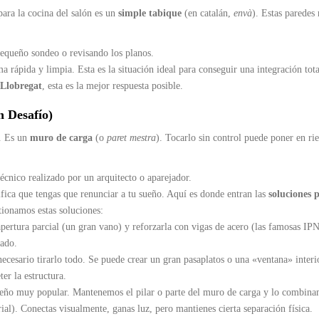
para la cocina del salón es un
simple tabique
(en catalán,
envà
). Estas paredes
ueño sondeo o revisando los planos.
rápida y limpia. Esta es la situación ideal para conseguir una integración total
 Llobregat
, esta es la mejor respuesta posible.
 Desafío)
o. Es un
muro de carga
(o
paret mestra
). Tocarlo sin control puede poner en ri
écnico realizado por un arquitecto o aparejador.
ica que tengas que renunciar a tu sueño. Aquí es donde entran las
soluciones 
tionamos estas soluciones:
pertura parcial (un gran vano) y reforzarla con vigas de acero (las famosas I
sado.
ecesario tirarlo todo. Se puede crear un gran pasaplatos o una «ventana» interi
er la estructura.
eño muy popular. Mantenemos el pilar o parte del muro de carga y lo combin
rial). Conectas visualmente, ganas luz, pero mantienes cierta separación física.