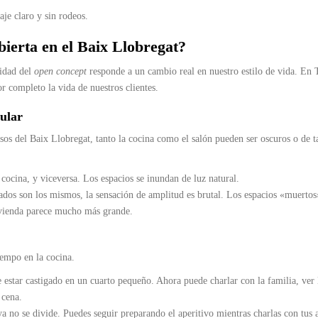
je claro y sin rodeos.
ierta en el Baix Llobregat?
ridad del
open concept
responde a un cambio real en nuestro estilo de vida. En 
 completo la vida de nuestros clientes.
ular
sos del Baix Llobregat, tanto la cocina como el salón pueden ser oscuros o de 
 cocina, y viceversa. Los espacios se inundan de luz natural.
dos son los mismos, la sensación de amplitud es brutal. Los espacios «muerto
 vivienda parece mucho más grande.
empo en la cocina.
estar castigado en un cuarto pequeño. Ahora puede charlar con la familia, ver l
 cena.
ya no se divide. Puedes seguir preparando el aperitivo mientras charlas con tus