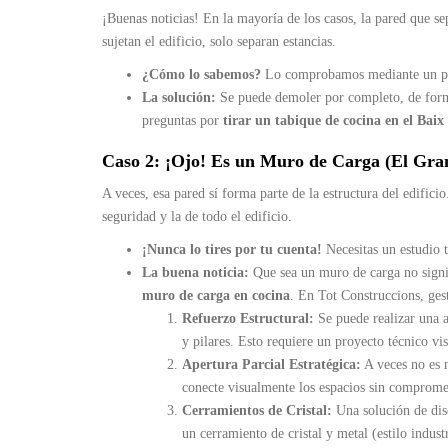
¡Buenas noticias! En la mayoría de los casos, la pared que se
sujetan el edificio, solo separan estancias.
¿Cómo lo sabemos?
Lo comprobamos mediante un peq
La solución:
Se puede demoler por completo, de forma 
preguntas por
tirar un tabique de cocina en el Baix
Caso 2: ¡Ojo! Es un Muro de Carga (El Gran
A veces, esa pared sí forma parte de la estructura del edifici
seguridad y la de todo el edificio.
¡Nunca lo tires por tu cuenta!
Necesitas un estudio t
La buena noticia:
Que sea un muro de carga no signif
muro de carga en cocina
. En Tot Construccions, ges
Refuerzo Estructural:
Se puede realizar una a
y pilares. Esto requiere un proyecto técnico vi
Apertura Parcial Estratégica:
A veces no es n
conecte visualmente los espacios sin compromet
Cerramientos de Cristal:
Una solución de dis
un cerramiento de cristal y metal (estilo indust