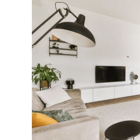
Rehabilitación y Reformas de de
Guía Práctica: 5 C
Casas
reformar el baño en
Llobregat
¿Abrir la Cocina al
Piso del Baix Llobr
Desafíos y Permis
¿Cómo Mejorar la 
Inmueble? La Guía
Revalorizar tu Viv
Llobregat y Badalo
Reforma de cocina 
Todo lo que debes 
IVA al 10% en Refo
BENEFICIOS DE
REFORMA INTE
HOGAR