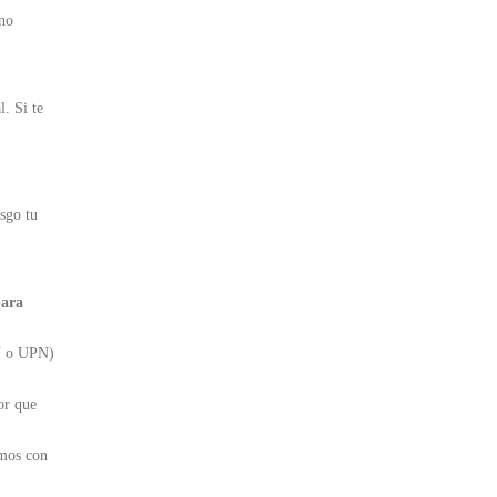
 no
. Si te
esgo tu
para
PN o UPN)
or que
amos con