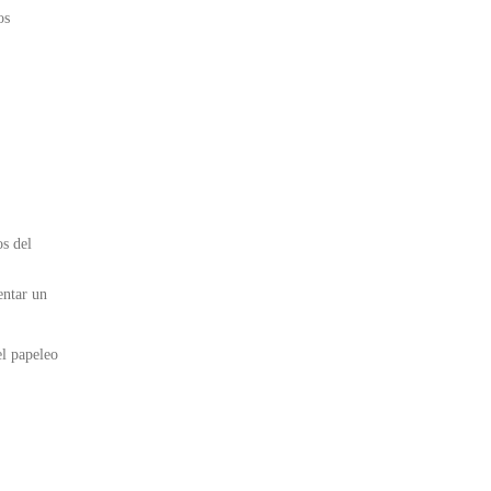
os
s del
entar un
el papeleo