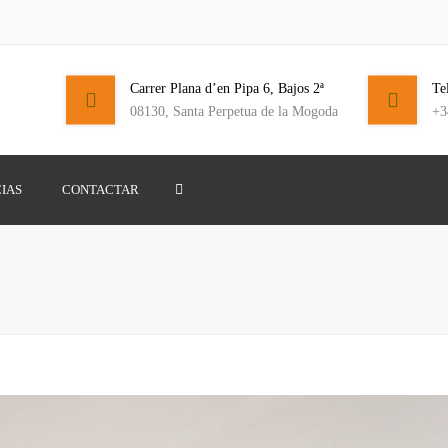
Carrer Plana d’en Pipa 6, Bajos 2ª
Te
formas
08130, Santa Perpetua de la Mogoda
+3
s reforma integral
de Reforma
rus
Search
IAS
CONTACTAR
Lunes – Viernes: 9:00 – 20:00
+3
cido
e cocina
en el Baix
ntegral
tegrar tu balcón
cion
o el año
n vivienda barcelona
ibilidad: Cómo
ra personas
Eficiencia
 tu Hogar en el