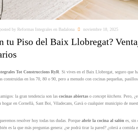
S COLORES
A
posted by
Reformas Integrales en Badalona
noviembre 18, 2025
n tu Piso del Baix Llobregat? Venta
arios
tegrales Tot Construccions RyR
. Si vives en el Baix Llobregat, seguro que h
as construidas en los 70, 80 o 90, pero a menudo con cocinas pequeñas, pasillos
s amigos: la gran tendencia son las
cocinas abiertas
o
concept kitchens
. Pero, ¿e
u hogar en Cornellà, Sant Boi, Viladecans, Gavà o cualquier municipio de nuest
queremos resolver hoy todas tus dudas. Porque
abrir la cocina al salón
es, sin 
én es la que más preguntas genera: ¿se podrá tirar la pared? ¿olerá a comida e