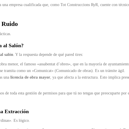
a una empresa cualificada que, como Tot Construccions RyR, cuente con técnic
y Ruido
cticas.
a al Salón?
al salón
. Y la respuesta depende de qué pared tires:
 obra menor, el famoso «assabentat d’obres», que en la mayoría de ayuntamiento
.) se tramita como un «Comunicat» (Comunicado de obras). Es un trámite ágil.
as una
licencia de obra mayor
, ya que afecta a la estructura. Esto implica pres
 de toda esta gestión de permisos para que tú no tengas que preocuparte por 
na Extracción
rdinas». Es lógico.