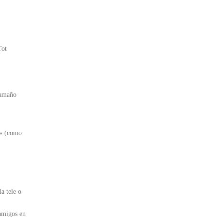
Tot
tamaño
s» (como
a tele o
 amigos en