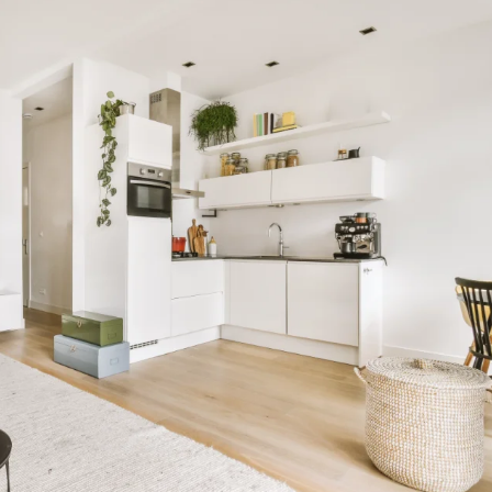
onsejos para
 el Baix
 Salón en tu
egat? Ventajas,
os Necesarios
Tasación de un
 para
ienda en Baix
na
en Badalona :
saber
rmas Integrales
 UNA
GRAL DE TU