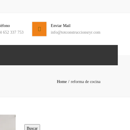
léfono
Enviar Mail
4 652 337 753
info@totconstruccionsryr.com
4 652 337 753
info@totconstruccionsryr.com
Home
reforma de cocina