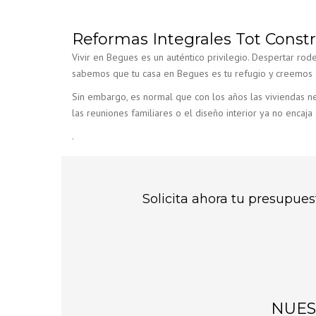
Reformas de Cocinas
en el Baix Ll
Reformas Integrales Tot Const
Reformas de Baños
Guía Práctica
para reformar
Vivir en Begues es un auténtico privilegio. Despertar rode
Rehabilitación y Reformas de
Baix Llobreg
sabemos que tu casa en Begues es tu refugio y creemos q
de Casas
Sin embargo, es normal que con los años las viviendas ne
¿Abrir la Coc
tu Piso del B
las reuniones familiares o el diseño interior ya no encaja 
Ventajas, Des
.
Necesarios
¿Cómo Mejora
de un Inmueb
para Revalori
Solicita ahora tu presupues
en Baix Llobr
Badalona
Reforma de c
Badalona : To
saber
NUES
IVA al 10% e