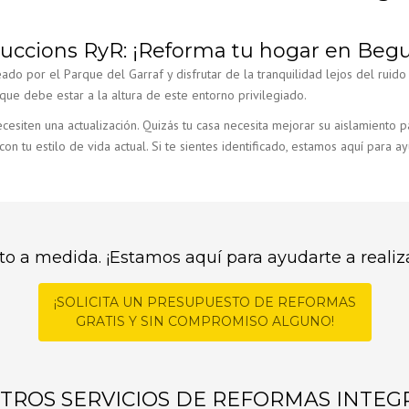
obregat
ruccions RyR: ¡Reforma tu hogar en Begu
: 5 Consejos
 el baño en el
ado por el Parque del Garraf y disfrutar de la tranquilidad lejos del ruido
at
ue debe estar a la altura de este entorno privilegiado.
cesiten una actualización. Quizás tu casa necesita mejorar su aislamiento 
ina al Salón en
aix Llobregat?
con tu estilo de vida actual. Si te sientes identificado, estamos aquí para a
afíos y Permisos
r la Tasación
le? La Guía
zar tu Vivienda
to a medida. ¡Estamos aquí para ayudarte a realiz
egat y
¡SOLICITA UN PRESUPUESTO DE REFORMAS
GRATIS Y SIN COMPROMISO ALGUNO!
ocina en
do lo que debes
TROS SERVICIOS DE REFORMAS INTEG
n Reformas