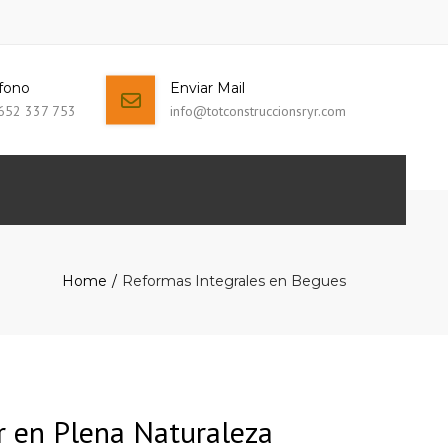
fono
Enviar Mail
652 337 753
info@totconstruccionsryr.com
37 753
info@totconstruccionsryr.com
Home
Reformas Integrales en Begues
en Plena Naturaleza