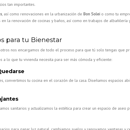
ios tan importantes.
es
, así como renovaciones en la urbanización de
Bon Solei
o como tu empre
 la renovación de cocinas y baños, así como en trabajos de albañilería y e
s para tu Bienestar
otros nos encargamos de todo el proceso para que tú solo tengas que pre
 a lo que tu vivienda necesita para ser más cómoda y eficiente:
 Quedarse
 convertimos tu cocina en el corazón de la casa. Diseñamos espacios abie
ajantes
s sanitarios y actualizamos la estética para crear un espacio de aseo pe
espacios para ganar luz natural, cambiamos suelos y renovamos ventanas y 