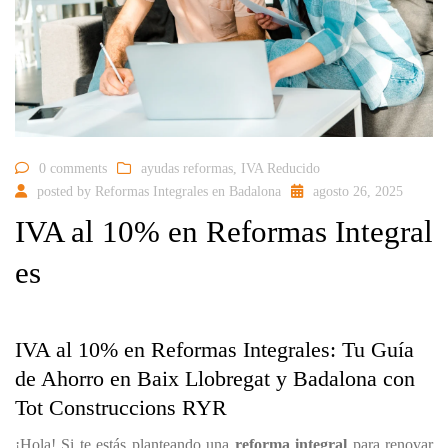
info@totconstruccionsryr.com
0 comments
ayudas reformas
,
IVA Reducido
posted by
Reformas Integrales en Badalona
agosto 26, 2025
IVA al 10% en Reformas Integral
es
IVA al 10% en Reformas Integrales: Tu Guía
de Ahorro en Baix Llobregat y Badalona con
Tot Construccions RYR
¡Hola! Si te estás planteando una
reforma integral
para renovar